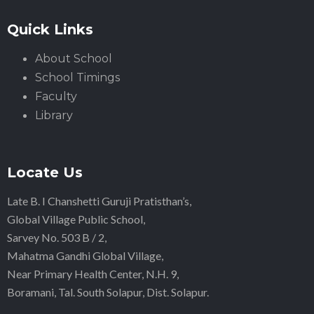
Quick Links
About School
School Timings
Faculty
Library
Locate Us
Late B. I Chanshetti Guruji Pratisthan’s,
Global Village Public School,
Sarvey No. 503 B / 2,
Mahatma Gandhi Global Village,
Near Primary Health Center, N.H. 9,
Boramani, Tal. South Solapur, Dist. Solapur.