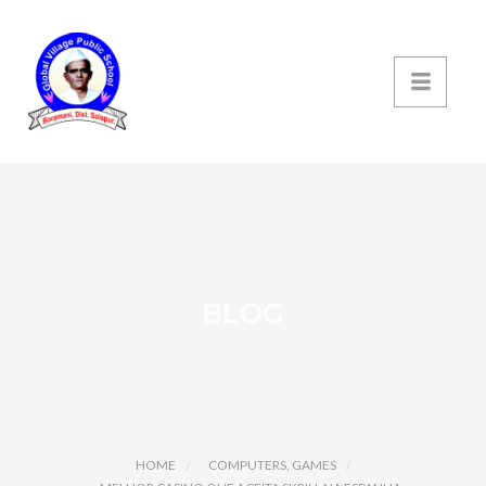
BLOG
HOME
COMPUTERS, GAMES