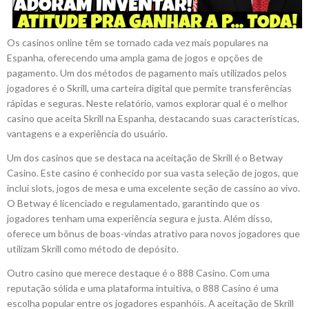
Os casinos online têm se tornado cada vez mais populares na
Espanha, oferecendo uma ampla gama de jogos e opções de
pagamento. Um dos métodos de pagamento mais utilizados pelos
jogadores é o Skrill, uma carteira digital que permite transferências
rápidas e seguras. Neste relatório, vamos explorar qual é o melhor
casino que aceita Skrill na Espanha, destacando suas características,
vantagens e a experiência do usuário.
Um dos casinos que se destaca na aceitação de Skrill é o Betway
Casino. Este casino é conhecido por sua vasta seleção de jogos, que
inclui slots, jogos de mesa e uma excelente seção de cassino ao vivo.
O Betway é licenciado e regulamentado, garantindo que os
jogadores tenham uma experiência segura e justa. Além disso,
oferece um bônus de boas-vindas atrativo para novos jogadores que
utilizam Skrill como método de depósito.
Outro casino que merece destaque é o 888 Casino. Com uma
reputação sólida e uma plataforma intuitiva, o 888 Casino é uma
escolha popular entre os jogadores espanhóis. A aceitação de Skrill