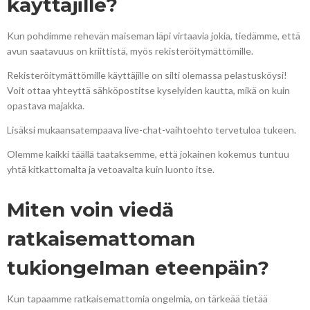
käyttäjille?
Kun pohdimme rehevän maiseman läpi virtaavia jokia, tiedämme, että
avun saatavuus on kriittistä, myös rekisteröitymättömille.
Rekisteröitymättömille käyttäjille on silti olemassa pelastusköysi!
Voit ottaa yhteyttä sähköpostitse kyselyiden kautta, mikä on kuin
opastava majakka.
Lisäksi mukaansatempaava live-chat-vaihtoehto tervetuloa tukeen.
Olemme kaikki täällä taataksemme, että jokainen kokemus tuntuu
yhtä kitkattomalta ja vetoavalta kuin luonto itse.
Miten voin viedä
ratkaisemattoman
tukiongelman eteenpäin?
Kun tapaamme ratkaisemattomia ongelmia, on tärkeää tietää