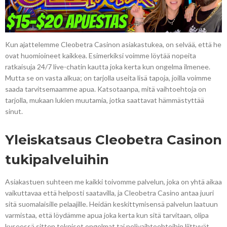
Kun ajattelemme Cleobetra Casinon asiakastukea, on selvää, että he
ovat huomioineet kaikkea. Esimerkiksi voimme löytää nopeita
ratkaisuja 24/7 live-chatin kautta joka kerta kun ongelma ilmenee.
Mutta se on vasta alkua; on tarjolla useita lisä tapoja, joilla voimme
saada tarvitsemaamme apua. Katsotaanpa, mitä vaihtoehtoja on
tarjolla, mukaan lukien muutamia, jotka saattavat hämmästyttää
sinut.
Yleiskatsaus Cleobetra Casinon
tukipalveluihin
Asiakastuen suhteen me kaikki toivomme palvelun, joka on yhtä aikaa
vaikuttavaa että helposti saatavilla, ja Cleobetra Casino antaa juuri
sitä suomalaisille pelaajille. Heidän keskittymisensä palvelun laatuun
varmistaa, että löydämme apua joka kerta kun sitä tarvitaan, olipa
kyseessä sitten tekniset ongelmat tai pelivaihtoehtoihin liittyvät