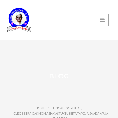
BLOG
HOME
UNCATEGORIZED
CLEOBETRA CASINON ASIAKASTUKI USEITA TAPOJA SAADA APUA