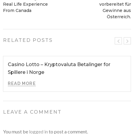
Real Life Experience
vorbereitet für
From Canada
Gewinne aus
Österreich.
RELATED POSTS
Casino Lotto – Kryptovaluta Betalinger for
Spillere i Norge
READ MORE
LEAVE A COMMENT
You must be
logged in
to post a comment.