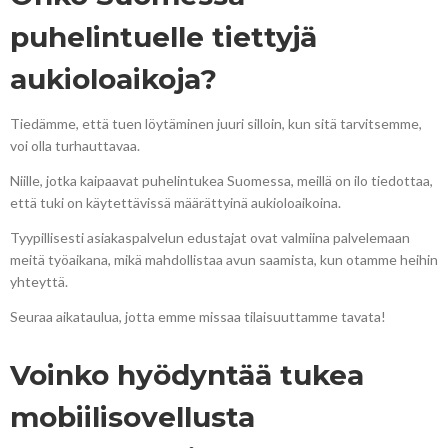
puhelintuelle tiettyjä
aukioloaikoja?
Tiedämme, että tuen löytäminen juuri silloin, kun sitä tarvitsemme,
voi olla turhauttavaa.
Niille, jotka kaipaavat puhelintukea Suomessa, meillä on ilo tiedottaa,
että tuki on käytettävissä määrättyinä aukioloaikoina.
Tyypillisesti asiakaspalvelun edustajat ovat valmiina palvelemaan
meitä työaikana, mikä mahdollistaa avun saamista, kun otamme heihin
yhteyttä.
Seuraa aikataulua, jotta emme missaa tilaisuuttamme tavata!
Voinko hyödyntää tukea
mobiilisovellusta