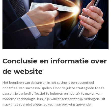
Conclusie en informatie over
de website
Het begrijpen van de kansen in het casino is een essentieel
onderdeel van succesvol spelen. Door de juiste strategieën toe te
passen, je bankroll effectief te beheren en gebruik te maken van
moderne technologie, kun je je winkansen aanzienlijk verhogen. Dit
maakt het spel niet alleen leuker, maar ook winstgevender.