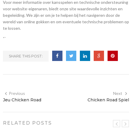
Voor meer informatie over kansspelen en technische ondersteuning
voor website-eigenaren, biedt onze site waardevolle inzichten en
begeleiding. We zijn er om je te helpen bij het navigeren door de
wereld van online gokken en om eventuele technische problemen op
te lossen.
“`
SHARE THIS POST:
Previous
Next
Jeu Chicken Road
Chicken Road Spiel
RELATED POSTS