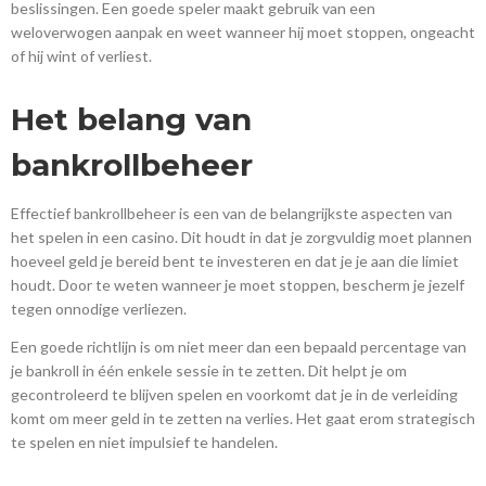
beslissingen. Een goede speler maakt gebruik van een
weloverwogen aanpak en weet wanneer hij moet stoppen, ongeacht
of hij wint of verliest.
Het belang van
bankrollbeheer
Effectief bankrollbeheer is een van de belangrijkste aspecten van
het spelen in een casino. Dit houdt in dat je zorgvuldig moet plannen
hoeveel geld je bereid bent te investeren en dat je je aan die limiet
houdt. Door te weten wanneer je moet stoppen, bescherm je jezelf
tegen onnodige verliezen.
Een goede richtlijn is om niet meer dan een bepaald percentage van
je bankroll in één enkele sessie in te zetten. Dit helpt je om
gecontroleerd te blijven spelen en voorkomt dat je in de verleiding
komt om meer geld in te zetten na verlies. Het gaat erom strategisch
te spelen en niet impulsief te handelen.