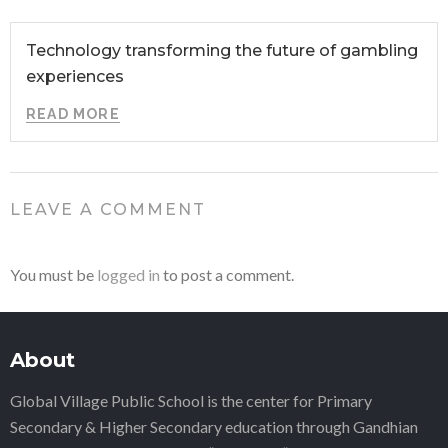
Technology transforming the future of gambling
experiences
READ MORE
LEAVE A COMMENT
You must be
logged in
to post a comment.
About
Global Village Public School is the center for Primary
Secondary & Higher Secondary education through Gandhian