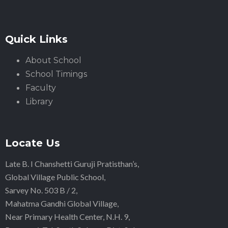
Quick Links
About School
School Timings
Faculty
Library
Locate Us
Late B. I Chanshetti Guruji Pratisthan’s,
Global Village Public School,
Sarvey No. 503 B / 2,
Mahatma Gandhi Global Village,
Near Primary Health Center, N.H. 9,