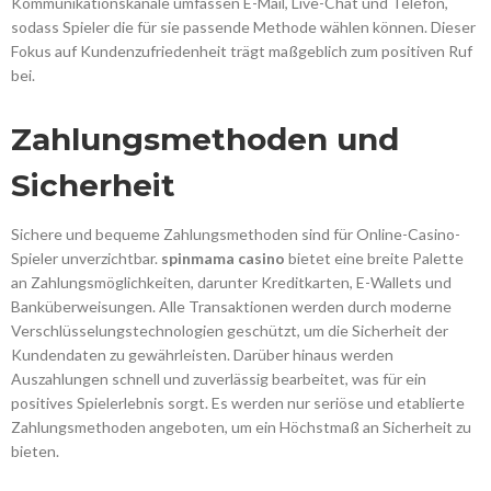
Kommunikationskanäle umfassen E-Mail, Live-Chat und Telefon,
sodass Spieler die für sie passende Methode wählen können. Dieser
Fokus auf Kundenzufriedenheit trägt maßgeblich zum positiven Ruf
bei.
Zahlungsmethoden und
Sicherheit
Sichere und bequeme Zahlungsmethoden sind für Online-Casino-
Spieler unverzichtbar.
spinmama casino
bietet eine breite Palette
an Zahlungsmöglichkeiten, darunter Kreditkarten, E-Wallets und
Banküberweisungen. Alle Transaktionen werden durch moderne
Verschlüsselungstechnologien geschützt, um die Sicherheit der
Kundendaten zu gewährleisten. Darüber hinaus werden
Auszahlungen schnell und zuverlässig bearbeitet, was für ein
positives Spielerlebnis sorgt. Es werden nur seriöse und etablierte
Zahlungsmethoden angeboten, um ein Höchstmaß an Sicherheit zu
bieten.