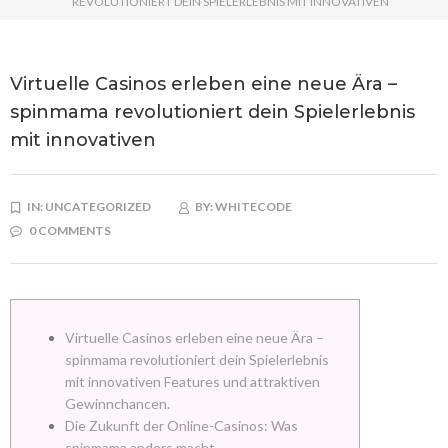
REVOLUTIONIERT DEIN SPIELERLEBNIS MIT INNOVATIVEN
Virtuelle Casinos erleben eine neue Ära –
spinmama revolutioniert dein Spielerlebnis
mit innovativen
IN:
UNCATEGORIZED
BY:
WHITECODE
0 COMMENTS
Virtuelle Casinos erleben eine neue Ära –
spinmama revolutioniert dein Spielerlebnis
mit innovativen Features und attraktiven
Gewinnchancen.
Die Zukunft der Online-Casinos: Was
spinmama anders macht