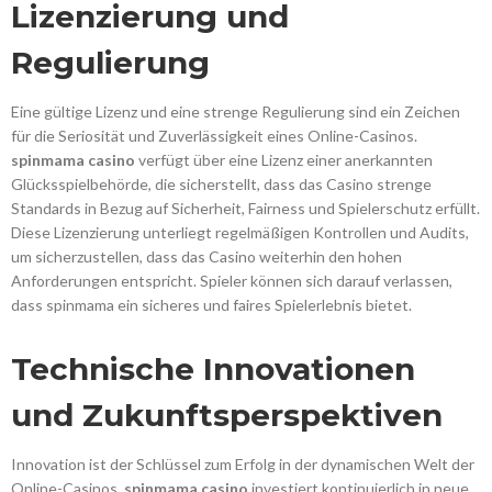
Lizenzierung und
Regulierung
Eine gültige Lizenz und eine strenge Regulierung sind ein Zeichen
für die Seriosität und Zuverlässigkeit eines Online-Casinos.
spinmama casino
verfügt über eine Lizenz einer anerkannten
Glücksspielbehörde, die sicherstellt, dass das Casino strenge
Standards in Bezug auf Sicherheit, Fairness und Spielerschutz erfüllt.
Diese Lizenzierung unterliegt regelmäßigen Kontrollen und Audits,
um sicherzustellen, dass das Casino weiterhin den hohen
Anforderungen entspricht. Spieler können sich darauf verlassen,
dass spinmama ein sicheres und faires Spielerlebnis bietet.
Technische Innovationen
und Zukunftsperspektiven
Innovation ist der Schlüssel zum Erfolg in der dynamischen Welt der
Online-Casinos.
spinmama casino
investiert kontinuierlich in neue