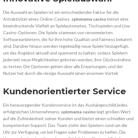
Die Auswahl an Spielen ist ein entscheidender Faktor für die
Attraktivität eines Online-Casinos.
spinmama casino
bietet eine
beeindruckende Vielfalt an Spielautomaten, Tischspielen und Live-
Casino-Optionen. Die Spiele stammen von renommierten
Softwareanbietern, die für ihre hohe Qualität und Fairness bekannt
sind. Darüber hinaus werden regelmäßig neue Spiele hinzugefügt,
um das Angebot aktuell und spannend zu halten, sodass Spielern
jederzeit neue Möglichkeiten geboten werden, ihre Glückssträhne
zu testen. Die Optionen gehen über alle Erwartungen, und der
Nutzer hat durch die riesige Auswahl einen enormen Vorteil.
Kundenorientierter Service
Ein herausragender Kundenservice ist das Aushängeschild jedes
erfolgreichen Unternehmens.
spinmama casino
legt großen Wert
auf die Zufriedenheit seiner Kunden und bietet einen schnellen und
kompetenten Support. Das Team steht den Spielern rund um die
Uhr zur Verfügung, um bei Fragen oder Problemen zu helfen. Die