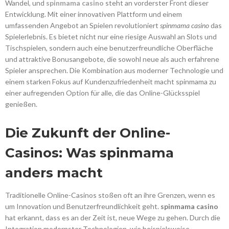
Wandel, und
spinmama casino
steht an vorderster Front dieser
Entwicklung. Mit einer innovativen Plattform und einem
umfassenden Angebot an Spielen revolutioniert
spinmama casino
das
Spielerlebnis. Es bietet nicht nur eine riesige Auswahl an Slots und
Tischspielen, sondern auch eine benutzerfreundliche Oberfläche
und attraktive Bonusangebote, die sowohl neue als auch erfahrene
Spieler ansprechen. Die Kombination aus moderner Technologie und
einem starken Fokus auf Kundenzufriedenheit macht spinmama zu
einer aufregenden Option für alle, die das Online-Glücksspiel
genießen.
Die Zukunft der Online-
Casinos: Was spinmama
anders macht
Traditionelle Online-Casinos stoßen oft an ihre Grenzen, wenn es
um Innovation und Benutzerfreundlichkeit geht.
spinmama casino
hat erkannt, dass es an der Zeit ist, neue Wege zu gehen. Durch die
Integration modernster Technologien, wie beispielsweise