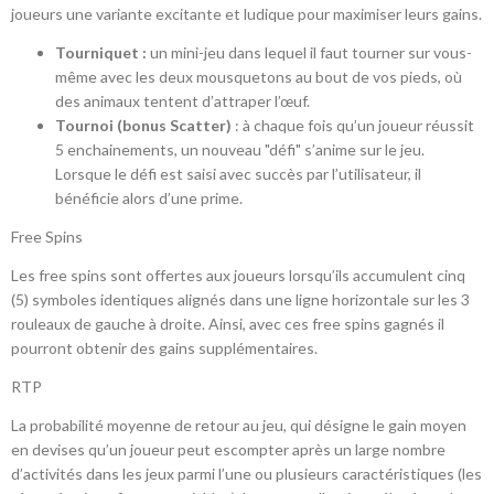
joueurs une variante excitante et ludique pour maximiser leurs gains.
Tourniquet :
un mini-jeu dans lequel il faut tourner sur vous-
même avec les deux mousquetons au bout de vos pieds, où
des animaux tentent d’attraper l’œuf.
Tournoi (bonus Scatter)
: à chaque fois qu’un joueur réussit
5 enchainements, un nouveau "défi" s’anime sur le jeu.
Lorsque le défi est saisi avec succès par l’utilisateur, il
bénéficie alors d’une prime.
Free Spins
Les free spins sont offertes aux joueurs lorsqu’ils accumulent cinq
(5) symboles identiques alignés dans une ligne horizontale sur les 3
rouleaux de gauche à droite. Ainsi, avec ces free spins gagnés il
pourront obtenir des gains supplémentaires.
RTP
La probabilité moyenne de retour au jeu, qui désigne le gain moyen
en devises qu’un joueur peut escompter après un large nombre
d’activités dans les jeux parmi l’une ou plusieurs caractéristiques (les