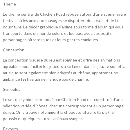
Thème
Le thème central de Chicken Road repose autour d’une scène rurale
festive, où les animaux sauvages se disputent des œufs et de la
nourriture. Le décor graphique s’anime sous forme d’écran qui vous
transporte dans un monde coloré et ludique, avec ses petits
personnages pittoresques et leurs gestes comiques.
Conception
La conception visuelle du jeu est soignée et offre des animations
agréables pour inciter les joueurs à se lancer dans le jeu. Le son et la
musique sont également bien adaptés au thème, apportant une
ambiance festive qui ne manque pas de charme.
Symboles
Le set de symboles proposé par Chicken Road est constitué d’une
sélection variée d’icônes, chacune correspondant à un personnage
du jeu. On y trouve notamment la chouette titulaire (la pie), le
poussin et quelques autres animaux sympas.
Payouts