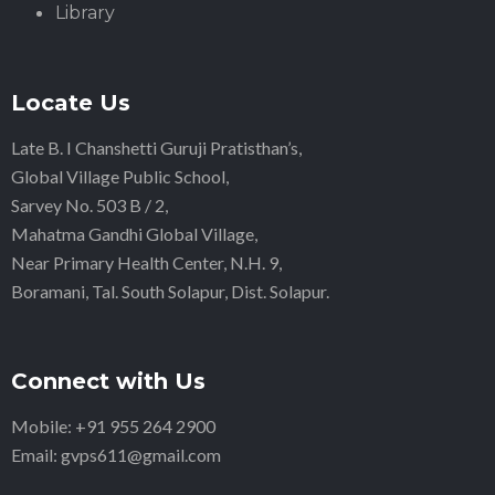
Library
Locate Us
Late B. I Chanshetti Guruji Pratisthan’s,
Global Village Public School,
Sarvey No. 503 B / 2,
Mahatma Gandhi Global Village,
Near Primary Health Center, N.H. 9,
Boramani, Tal. South Solapur, Dist. Solapur.
Connect with Us
Mobile:
+91 955 264 2900
Email:
gvps611@gmail.com