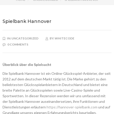
Spielbank Hannover
IN:
UNCATEGORIZED
BY:
WHITECODE
0 COMMENTS
Überblick über die Spielsucht
Die Spielbank Hannover ist ein Online-Glücksspiel-Anbieter, der seit
2012 auf dem deutschen Markt tätig ist. Die Marke gehört zu den
beliebtesten Glücksspielanbietern in Deutschland und bietet eine
breite Palette an Glücksspielen sowie Live-Casino-Spiele und
Sportwetten. In dieser Rezension werden wir uns umfassend mit
der Spielbank Hannover auseinandersetzen, ihre Funktionen und
Dienstleistungen erläutern
https://hannover-spielbank.com
und auf
Grundlage unseres eigenen Erfahrungsberichts beurteilen.