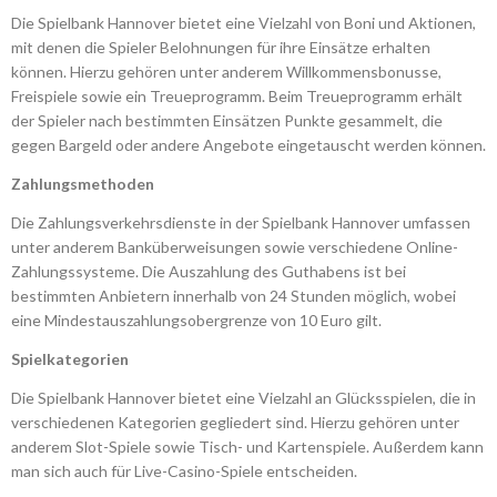
Die Spielbank Hannover bietet eine Vielzahl von Boni und Aktionen,
mit denen die Spieler Belohnungen für ihre Einsätze erhalten
können. Hierzu gehören unter anderem Willkommensbonusse,
Freispiele sowie ein Treueprogramm. Beim Treueprogramm erhält
der Spieler nach bestimmten Einsätzen Punkte gesammelt, die
gegen Bargeld oder andere Angebote eingetauscht werden können.
Zahlungsmethoden
Die Zahlungsverkehrsdienste in der Spielbank Hannover umfassen
unter anderem Banküberweisungen sowie verschiedene Online-
Zahlungssysteme. Die Auszahlung des Guthabens ist bei
bestimmten Anbietern innerhalb von 24 Stunden möglich, wobei
eine Mindestauszahlungsobergrenze von 10 Euro gilt.
Spielkategorien
Die Spielbank Hannover bietet eine Vielzahl an Glücksspielen, die in
verschiedenen Kategorien gegliedert sind. Hierzu gehören unter
anderem Slot-Spiele sowie Tisch- und Kartenspiele. Außerdem kann
man sich auch für Live-Casino-Spiele entscheiden.