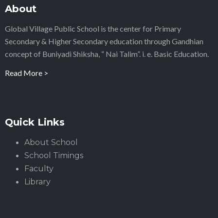
About
Global Village Public School is the center for Primary
Secondary & Higher Secondary education through Gandhian
concept of Buniyadi Shiksha, “ Nai Talim”. i. e. Basic Education.
Read More >
Quick Links
About School
School Timings
Faculty
Library