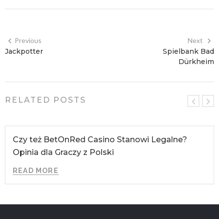
Previous
Next
Jackpotter
Spielbank Bad
Dürkheim
RELATED POSTS
Czy też BetOnRed Casino Stanowi Legalne?
Opinia dla Graczy z Polski
READ MORE