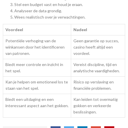
Stel een budget vast en houd je eraan.
Analyseer de data grondig.
Wees realistisch over je verwachtingen.
Voordeel
Nadeel
Potentiële verhoging van de
Geen garantie op succes,
winkansen door het identificeren
casino heeft altijd een
van patronen.
voordeel.
Biedt meer controle en inzicht in
Vereist discipline, tijd en
het spel.
analytische vaardigheden.
Kan je helpen om emotioneel los te
Risico op verslaving en
staan van het spel.
financiële problemen.
Biedt een uitdaging en een
Kan leiden tot overmatig
interessant aspect aan het gokken.
gokken en verkeerde
beslissingen.