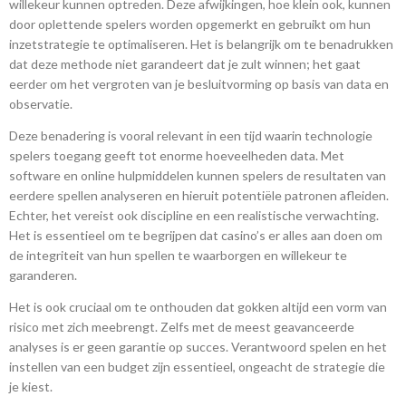
willekeur kunnen optreden. Deze afwijkingen, hoe klein ook, kunnen
door oplettende spelers worden opgemerkt en gebruikt om hun
inzetstrategie te optimaliseren. Het is belangrijk om te benadrukken
dat deze methode niet garandeert dat je zult winnen; het gaat
eerder om het vergroten van je besluitvorming op basis van data en
observatie.
Deze benadering is vooral relevant in een tijd waarin technologie
spelers toegang geeft tot enorme hoeveelheden data. Met
software en online hulpmiddelen kunnen spelers de resultaten van
eerdere spellen analyseren en hieruit potentiële patronen afleiden.
Echter, het vereist ook discipline en een realistische verwachting.
Het is essentieel om te begrijpen dat casino’s er alles aan doen om
de integriteit van hun spellen te waarborgen en willekeur te
garanderen.
Het is ook cruciaal om te onthouden dat gokken altijd een vorm van
risico met zich meebrengt. Zelfs met de meest geavanceerde
analyses is er geen garantie op succes. Verantwoord spelen en het
instellen van een budget zijn essentieel, ongeacht de strategie die
je kiest.