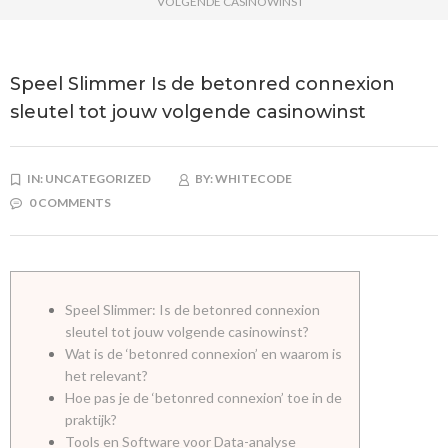
VOLGENDE CASINOWINST
Speel Slimmer Is de betonred connexion
sleutel tot jouw volgende casinowinst
IN:
UNCATEGORIZED
BY:
WHITECODE
0 COMMENTS
Speel Slimmer: Is de betonred connexion
sleutel tot jouw volgende casinowinst?
Wat is de ‘betonred connexion’ en waarom is
het relevant?
Hoe pas je de ‘betonred connexion’ toe in de
praktijk?
Tools en Software voor Data-analyse