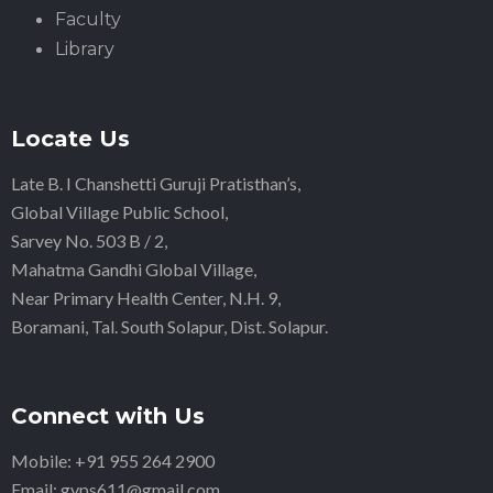
Faculty
Library
Locate Us
Late B. I Chanshetti Guruji Pratisthan’s,
Global Village Public School,
Sarvey No. 503 B / 2,
Mahatma Gandhi Global Village,
Near Primary Health Center, N.H. 9,
Boramani, Tal. South Solapur, Dist. Solapur.
Connect with Us
Mobile:
+91 955 264 2900
Email:
gvps611@gmail.com