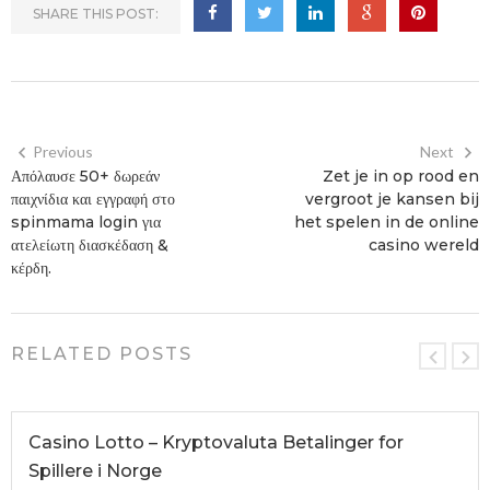
SHARE THIS POST:
Previous
Next
Απόλαυσε 50+ δωρεάν
Zet je in op rood en
παιχνίδια και εγγραφή στο
vergroot je kansen bij
spinmama login για
het spelen in de online
ατελείωτη διασκέδαση &
casino wereld
κέρδη.
RELATED POSTS
Casino Lotto – Kryptovaluta Betalinger for
Spillere i Norge