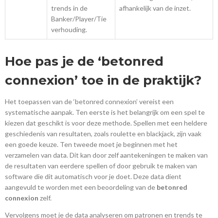
trends in de
afhankelijk van de inzet.
Banker/Player/Tie
verhouding.
Hoe pas je de ‘betonred
connexion’ toe in de praktijk?
Het toepassen van de ‘betonred connexion’ vereist een
systematische aanpak. Ten eerste is het belangrijk om een spel te
kiezen dat geschikt is voor deze methode. Spellen met een heldere
geschiedenis van resultaten, zoals roulette en blackjack, zijn vaak
een goede keuze. Ten tweede moet je beginnen met het
verzamelen van data. Dit kan door zelf aantekeningen te maken van
de resultaten van eerdere spellen of door gebruik te maken van
software die dit automatisch voor je doet. Deze data dient
aangevuld te worden met een beoordeling van de
betonred
connexion
zelf.
Vervolgens moet je de data analyseren om patronen en trends te