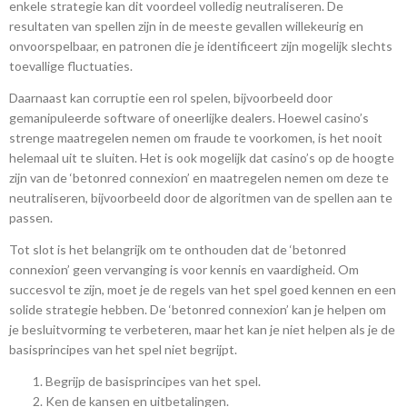
enkele strategie kan dit voordeel volledig neutraliseren. De
resultaten van spellen zijn in de meeste gevallen willekeurig en
onvoorspelbaar, en patronen die je identificeert zijn mogelijk slechts
toevallige fluctuaties.
Daarnaast kan corruptie een rol spelen, bijvoorbeeld door
gemanipuleerde software of oneerlijke dealers. Hoewel casino’s
strenge maatregelen nemen om fraude te voorkomen, is het nooit
helemaal uit te sluiten. Het is ook mogelijk dat casino’s op de hoogte
zijn van de ‘betonred connexion’ en maatregelen nemen om deze te
neutraliseren, bijvoorbeeld door de algoritmen van de spellen aan te
passen.
Tot slot is het belangrijk om te onthouden dat de ‘betonred
connexion’ geen vervanging is voor kennis en vaardigheid. Om
succesvol te zijn, moet je de regels van het spel goed kennen en een
solide strategie hebben. De ‘betonred connexion’ kan je helpen om
je besluitvorming te verbeteren, maar het kan je niet helpen als je de
basisprincipes van het spel niet begrijpt.
Begrijp de basisprincipes van het spel.
Ken de kansen en uitbetalingen.