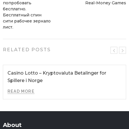
попробовать
Real-Money Games
бесплатно.
Бесплатный спин
сити рабочее зеркало
лист.
RELATED POSTS
Casino Lotto – Kryptovaluta Betalinger for
Spillere i Norge
READ MORE
About