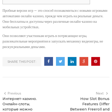
Пробные версии игр — это способ познакомиться с новыми игровыми
автоматами онлайн-казино, прежде чем играть на реальные деньги.
Они бесплатны и доступны через различные онлайн-казино на
мобильных устройствах.
Они позволяют участникам играть в потрясающие игры,
развлекательные мероприятия и запускать механику видеоигры, не
рискуя реальными деньгами.
SHARE THIS POST:
Previous
Next
Интернет-казино.
How Slot Bonus
Онлайн-слоты,
Features Differ
которые можно
Between Freeroll and