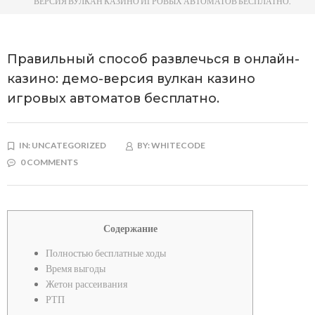
ВЕРСИЯ ВУЛКАН КАЗИНО ИГРОВЫХ АВТОМАТОВ БЕСПЛАТНО.
Правильный способ развлечься в онлайн-
казино: демо-версия вулкан казино
игровых автоматов бесплатно.
IN:
UNCATEGORIZED
BY:
WHITECODE
0 COMMENTS
Содержание
Полностью бесплатные ходы
Время выгоды
Жетон рассеивания
РТП