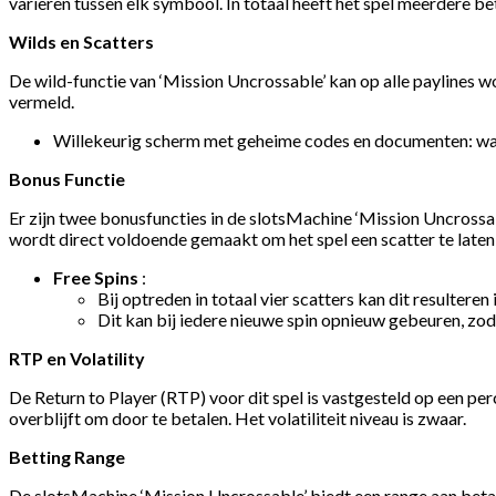
variëren tussen elk symbool. In totaal heeft het spel meerdere
Wilds en Scatters
De wild-functie van ‘Mission Uncrossable’ kan op alle paylines 
vermeld.
Willekeurig scherm met geheime codes en documenten: wann
Bonus Functie
Er zijn twee bonusfuncties in de slotsMachine ‘Mission Uncrossa
wordt direct voldoende gemaakt om het spel een scatter te laten
Free Spins
:
Bij optreden in totaal vier scatters kan dit resulteren i
Dit kan bij iedere nieuwe spin opnieuw gebeuren, zo
RTP en Volatility
De Return to Player (RTP) voor dit spel is vastgesteld op een 
overblijft om door te betalen. Het volatiliteit niveau is zwaar.
Betting Range
De slotsMachine ‘Mission Uncrossable’ biedt een range aan beta