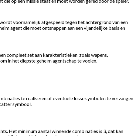
t die op een missie staat en moet worden gered door de speler.
l wordt voornamelijk afgespeeld tegen het achtergrond van een
eheim agent die moet ontsnappen aan een vijandelijke basis en
en compleet set aan karakteristieken, zoals wapens,
n om in het diepste geheim agentschap te voelen.
mbinaties te realiseren of eventuele losse symbolen te vervangen
catter symbool.
chts. Het minimum aantal winnende combinaties is 3, dat kan