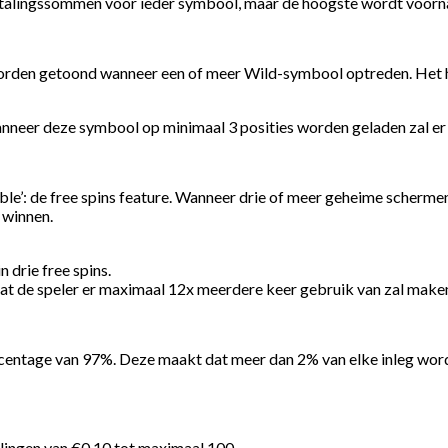
 betalingssommen voor ieder symbool, maar de hoogste wordt voor
worden getoond wanneer een of meer Wild-symbool optreden. Het hee
eer deze symbool op minimaal 3 posities worden geladen zal er e
ble’: de free spins feature. Wanneer drie of meer geheime scherme
 winnen.
n drie free spins.
dat de speler er maximaal 12x meerdere keer gebruik van zal make
percentage van 97%. Deze maakt dat meer dan 2% van elke inleg wor
lingen van €0.10 tot maximaal 100.