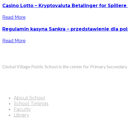
Casino Lotto – Kryptovaluta Betalinger for Spillere
Read More
Regulamin kasyna Sankra – przedstawienie dla pol
Read More
About
Global Village Public School is the center for Primary Secondary
Read More >
Quick Links
About School
School Timings
Faculty
Library
Locate Us