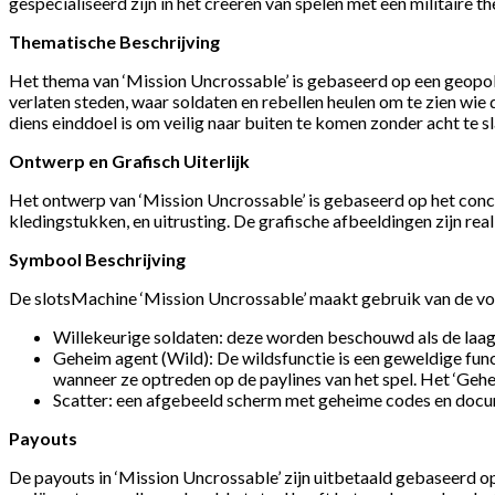
gespecialiseerd zijn in het creëren van spelen met een militaire 
Thematische Beschrijving
Het thema van ‘Mission Uncrossable’ is gebaseerd op een geopoli
verlaten steden, waar soldaten en rebellen heulen om te zien wie
diens einddoel is om veilig naar buiten te komen zonder acht te sl
Ontwerp en Grafisch Uiterlijk
Het ontwerp van ‘Mission Uncrossable’ is gebaseerd op het conc
kledingstukken, en uitrusting. De grafische afbeeldingen zijn rea
Symbool Beschrijving
De slotsMachine ‘Mission Uncrossable’ maakt gebruik van de v
Willekeurige soldaten: deze worden beschouwd als de laagst
Geheim agent (Wild): De wildsfunctie is een geweldige fun
wanneer ze optreden op de paylines van het spel. Het ‘Geh
Scatter: een afgebeeld scherm met geheime codes en doc
Payouts
De payouts in ‘Mission Uncrossable’ zijn uitbetaald gebaseerd o