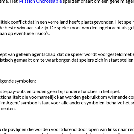
thema. Het
Mission Uncrossable
spel zelf draait om een geheim agen
tiek conflict dat in een verre land heeft plaatsgevonden. Het spe
 de beste winnaar zal zijn. De speler moet worden ingebracht als g
aan op eventuele risico’s.
ept van geheim agentschap, dat de speler wordt voorgesteld met e
listisch gemaakt om te waarborgen dat spelers zich in staat stelle
olgende symbolen:
e pay-outs en bieden geen bijzondere functies in het spel.
ctionaliteit die voornamelijk kan worden gebruikt om winnende co
eim Agent’ symbool staat voor alle andere symbolen, behalve het s
umenten.
p de paylijnen die worden voortdurend doorlopen van links naar re