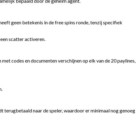
namelijk bepaald door de geheim agent.
ft geen betekenis in de free spins ronde, tenzij specifiek
en scatter activeren.
n met codes en documenten verschijnen op elk van de 20 paylines,
n.
dt terugbetaald naar de speler, waardoor er minimaal nog genoeg