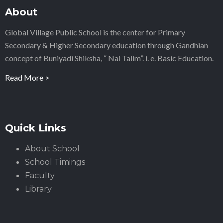
About
Global Village Public School is the center for Primary
Secondary & Higher Secondary education through Gandhian
concept of Buniyadi Shiksha, “ Nai Talim”. i. e. Basic Education.
Read More >
Quick Links
About School
School Timings
Faculty
Library