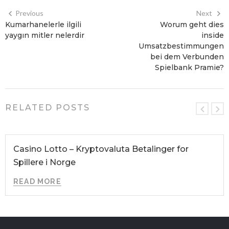
Previous
Next
Kumarhanelerle ilgili
Worum geht dies
yaygın mitler nelerdir
inside
Umsatzbestimmungen
bei dem Verbunden
Spielbank Pramie?
RELATED POSTS
Casino Lotto – Kryptovaluta Betalinger for
Spillere i Norge
READ MORE