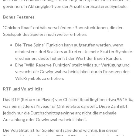
gewinnen, in Abhängigkeit von der Anzahl der Scattered Symbole.
Bonus Features
"Chicken Road" enthält verschiedene Bonusfunktionen, die den
Spielspaß des Spielers noch weiter erhöhen:
Die "Free Spins"-Funktion kann aufgerufen werden, wenn
mindestens drei Scatters auftreten. Je mehr Scatter-Symbole
erscheinen, desto höher ist der Wert der freien Runden.
Eine "Wild-Reserve-Funktion" stellt Wilds zur Verfügung und
versucht die Gewinnwahrscheinlichkeit durch Einsetzen der
Wild-Symbols zu erhöhen.
RTP und Volatilität
Das RTP (Return to Player) von Chicken Road liegt bei etwa 96,15 %,
was ein mittleres Niveau für Online Slots darstellt. Diese Zahl gibt
jedoch nur die Durchschnittsgewinne an; nicht die maximale
Auszahlung oder Gewinnwahrscheinlichkeit.
Die Volatilität ist für Spieler entscheidend wichtig. Bei dieser