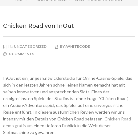
Chicken Road von InOut
IN:
UNCATEGORIZED
BY:
WHITECODE
0 COMMENTS
InOut ist ein junges Entwicklerstudio für Online-Casino-Spiele, das
sich in den letzten Jahren schnell einen Namen gemacht hat mit
seinen innovativen und ansprechenden Slots. Eines der
erfolgreichsten Spiele des Studios ist ohne Frage "Chicken Road",
ein Action-Adventurespiel, das Spieler auf eine unvergessliche
Reise entführt. In diesem ausführlichen Review werden wir uns
intensiv mit den Details von Chicken Road befassen,
Chicken Road
demo gratis
um einen tieferen Einblick in die Welt dieser
Slotmaschine zu gewähren.