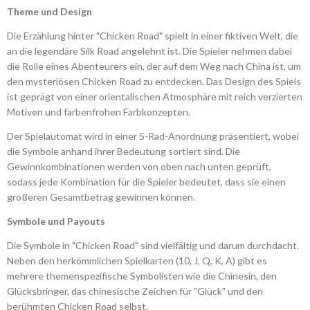
Theme und Design
Die Erzählung hinter "Chicken Road" spielt in einer fiktiven Welt, die
an die legendäre Silk Road angelehnt ist. Die Spieler nehmen dabei
die Rolle eines Abenteurers ein, der auf dem Weg nach China ist, um
den mysteriösen Chicken Road zu entdecken. Das Design des Spiels
ist geprägt von einer orientalischen Atmosphäre mit reich verzierten
Motiven und farbenfrohen Farbkonzepten.
Der Spielautomat wird in einer 5-Rad-Anordnung präsentiert, wobei
die Symbole anhand ihrer Bedeutung sortiert sind. Die
Gewinnkombinationen werden von oben nach unten geprüft,
sodass jede Kombination für die Spieler bedeutet, dass sie einen
größeren Gesamtbetrag gewinnen können.
Symbole und Payouts
Die Symbole in "Chicken Road" sind vielfältig und darum durchdacht.
Neben den herkömmlichen Spielkarten (10, J, Q, K, A) gibt es
mehrere themenspezifische Symbolisten wie die Chinesin, den
Glücksbringer, das chinesische Zeichen für "Glück" und den
berühmten Chicken Road selbst.