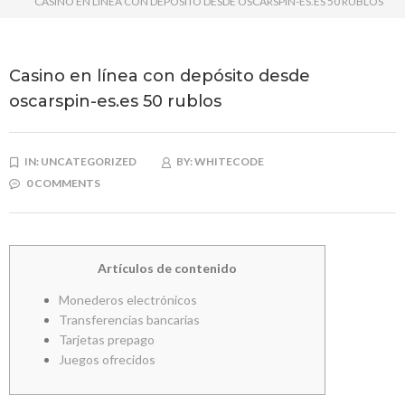
CASINO EN LÍNEA CON DEPÓSITO DESDE OSCARSPIN-ES.ES 50 RUBLOS
Casino en línea con depósito desde
oscarspin-es.es 50 rublos
IN:
UNCATEGORIZED
BY:
WHITECODE
0 COMMENTS
Artículos de contenido
Monederos electrónicos
Transferencias bancarias
Tarjetas prepago
Juegos ofrecidos