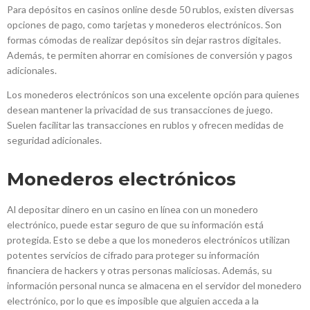
Para depósitos en casinos online desde 50 rublos, existen diversas
opciones de pago, como tarjetas y monederos electrónicos. Son
formas cómodas de realizar depósitos sin dejar rastros digitales.
Además, te permiten ahorrar en comisiones de conversión y pagos
adicionales.
Los monederos electrónicos son una excelente opción para quienes
desean mantener la privacidad de sus transacciones de juego.
Suelen facilitar las transacciones en rublos y ofrecen medidas de
seguridad adicionales.
Monederos electrónicos
Al depositar dinero en un casino en línea con un monedero
electrónico, puede estar seguro de que su información está
protegida. Esto se debe a que los monederos electrónicos utilizan
potentes servicios de cifrado para proteger su información
financiera de hackers y otras personas maliciosas. Además, su
información personal nunca se almacena en el servidor del monedero
electrónico, por lo que es imposible que alguien acceda a la