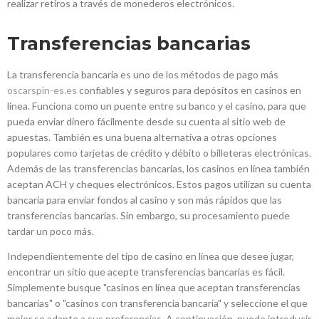
realizar retiros a través de monederos electrónicos.
Transferencias bancarias
La transferencia bancaria es uno de los métodos de pago más
oscarspin-es.es
confiables y seguros para depósitos en casinos en
línea. Funciona como un puente entre su banco y el casino, para que
pueda enviar dinero fácilmente desde su cuenta al sitio web de
apuestas. También es una buena alternativa a otras opciones
populares como tarjetas de crédito y débito o billeteras electrónicas.
Además de las transferencias bancarias, los casinos en línea también
aceptan ACH y cheques electrónicos. Estos pagos utilizan su cuenta
bancaria para enviar fondos al casino y son más rápidos que las
transferencias bancarias. Sin embargo, su procesamiento puede
tardar un poco más.
Independientemente del tipo de casino en línea que desee jugar,
encontrar un sitio que acepte transferencias bancarias es fácil.
Simplemente busque "casinos en línea que aceptan transferencias
bancarias" o "casinos con transferencia bancaria" y seleccione el que
mejor se adapte a sus preferencias. A continuación, puede introducir