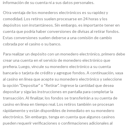
información de su cuenta ni a sus datos personales.
Otra ventaja de los monederos electrónicos es su rapidez y
comodidad. Los retiros suelen procesarse en 24 horas y los
depósitos son instantáneos. Sin embargo, es importante tener en
cuenta que podría haber conversiones de divisas al retirar fondos.
Estas conversiones suelen deberse a una comisión de cambio
cobrada por el casino o su banco.
Para realizar un depósito con un monedero electrónico, primero debe
crear una cuenta en el servicio de monedero electrónico que
prefiera. Luego, vincule su monedero electrónico a su cuenta
bancaria o tarjeta de crédito y agregue fondos. A continuación, vaya
al casino en línea que acepte su monedero electrónico y seleccione
la opción "Depositar" o "Retirar". Ingrese la cantidad que desea
depositar y siga las instrucciones en pantalla para completar la
transacción. Al finalizar, los fondos se transferirán a su cuenta de
casino en línea en tiempo real. Los retiros también se procesan
rápidamente y están disponibles de inmediato en su monedero
electrónico. Sin embargo, tenga en cuenta que algunos casinos
pueden requerir verificaciones o confirmaciones adicionales al