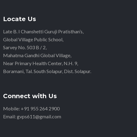
Locate Us
Late B. I Chanshetti Guruji Pratisthan’s,
Global Village Public School,
Sarvey No. 503 B / 2,
Mahatma Gandhi Global Village,
Near Primary Health Center, N.H. 9,
Boramani, Tal. South Solapur, Dist. Solapur.
Connect with Us
Mobile:
+91 955 264 2900
Email:
gvps611@gmail.com