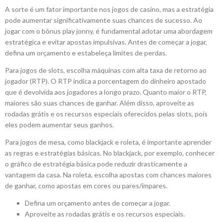
A sorte é um fator importante nos jogos de casino, mas a estratégia
pode aumentar significativamente suas chances de sucesso. Ao
jogar com o bônus play jonny, é fundamental adotar uma abordagem
estratégica e evitar apostas impulsivas. Antes de começar a jogar,
defina um orçamento e estabeleça limites de perdas.
Para jogos de slots, escolha máquinas com alta taxa de retorno ao
jogador (RTP). O RTP indica a porcentagem do dinheiro apostado
que é devolvida aos jogadores a longo prazo. Quanto maior o RTP,
maiores são suas chances de ganhar. Além disso, aproveite as
rodadas grátis e os recursos especiais oferecidos pelas slots, pois
eles podem aumentar seus ganhos.
Para jogos de mesa, como blackjack e roleta, é importante aprender
as regras e estratégias básicas. No blackjack, por exemplo, conhecer
o gráfico de estratégia básica pode reduzir drasticamente a
vantagem da casa. Na roleta, escolha apostas com chances maiores
de ganhar, como apostas em cores ou pares/ímpares.
Defina um orçamento antes de começar a jogar.
Aproveite as rodadas grátis e os recursos especiais.