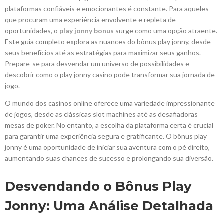
plataformas confiáveis e emocionantes é constante. Para aqueles
que procuram uma experiência envolvente e repleta de
oportunidades, o
play jonny bonus
surge como uma opção atraente.
Este guia completo explora as nuances do bônus play jonny, desde
seus benefícios até as estratégias para maximizar seus ganhos.
Prepare-se para desvendar um universo de possibilidades e
descobrir como o play jonny casino pode transformar sua jornada de
jogo.
O mundo dos casinos online oferece uma variedade impressionante
de jogos, desde as clássicas slot machines até as desafiadoras
mesas de poker. No entanto, a escolha da plataforma certa é crucial
para garantir uma experiência segura e gratificante. O bônus play
jonny é uma oportunidade de iniciar sua aventura com o pé direito,
aumentando suas chances de sucesso e prolongando sua diversão.
Desvendando o Bônus Play
Jonny: Uma Análise Detalhada