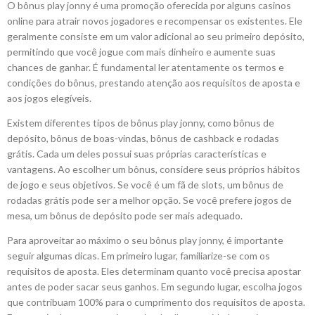
O bônus play jonny é uma promoção oferecida por alguns casinos
online para atrair novos jogadores e recompensar os existentes. Ele
geralmente consiste em um valor adicional ao seu primeiro depósito,
permitindo que você jogue com mais dinheiro e aumente suas
chances de ganhar. É fundamental ler atentamente os termos e
condições do bônus, prestando atenção aos requisitos de aposta e
aos jogos elegíveis.
Existem diferentes tipos de bônus play jonny, como bônus de
depósito, bônus de boas-vindas, bônus de cashback e rodadas
grátis. Cada um deles possui suas próprias características e
vantagens. Ao escolher um bônus, considere seus próprios hábitos
de jogo e seus objetivos. Se você é um fã de slots, um bônus de
rodadas grátis pode ser a melhor opção. Se você prefere jogos de
mesa, um bônus de depósito pode ser mais adequado.
Para aproveitar ao máximo o seu bônus play jonny, é importante
seguir algumas dicas. Em primeiro lugar, familiarize-se com os
requisitos de aposta. Eles determinam quanto você precisa apostar
antes de poder sacar seus ganhos. Em segundo lugar, escolha jogos
que contribuam 100% para o cumprimento dos requisitos de aposta.