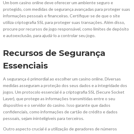
Um bom casino online deve oferecer um ambiente seguro e
protegido, com medidas de segurança avançadas para proteger suas
informações pessoais e financeiras. Certifique-se de que o site
utiliza criptografia SSL para proteger suas transações. Além disso,
procure por recursos de jogo responsável, como limites de depósito
e autoexclusão, para ajudá-lo a controlar seu jogo.
Recursos de Segurança
Essenciais
A segurança é primordial ao escolher um casino online. Diversas
medidas asseguram a proteção dos seus dados e a integridade dos
jogos. Um protocolo essencial é a criptografia SSL (Secure Socket
Layer), que protege as informações transmitidas entre o seu
dispositivo e o servidor do casino. Isso garante que dados
confidenciais, como informações de cartão de crédito e dados
pessoais, sejam ininteligíveis para terceiros.
Outro aspecto crucial é a utilização de geradores de números