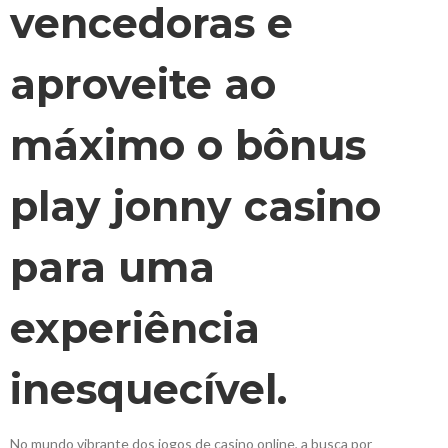
vencedoras e
aproveite ao
máximo o bônus
play jonny casino
para uma
experiência
inesquecível.
No mundo vibrante dos jogos de casino online, a busca por