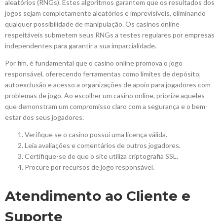
aleatórios (RNGs). Estes algoritmos garantem que os resultados dos
jogos sejam completamente aleatórios e imprevisíveis, eliminando
qualquer possibilidade de manipulação. Os casinos online
respeitáveis submetem seus RNGs a testes regulares por empresas
independentes para garantir a sua imparcialidade.
Por fim, é fundamental que o casino online promova o jogo
responsável, oferecendo ferramentas como limites de depósito,
autoexclusão e acesso a organizações de apoio para jogadores com
problemas de jogo. Ao escolher um casino online, priorize aqueles
que demonstram um compromisso claro com a segurança e o bem-
estar dos seus jogadores.
Verifique se o casino possui uma licença válida.
Leia avaliações e comentários de outros jogadores.
Certifique-se de que o site utiliza criptografia SSL.
Procure por recursos de jogo responsável.
Atendimento ao Cliente e
Suporte