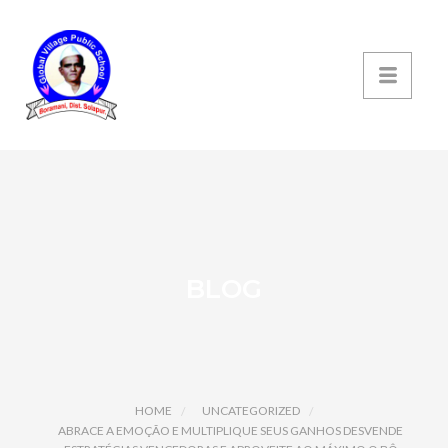
BLOG
HOME
UNCATEGORIZED
ABRACE A EMOÇÃO E MULTIPLIQUE SEUS GANHOS DESVENDE